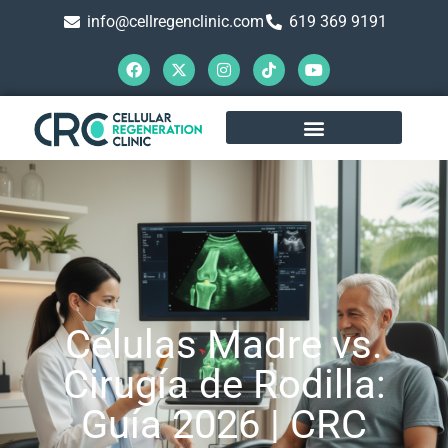
info@cellregenclinic.com
619 369 9191
Células Madre vs.
Cirugía de Rodilla:
Guía 2026 | CRC