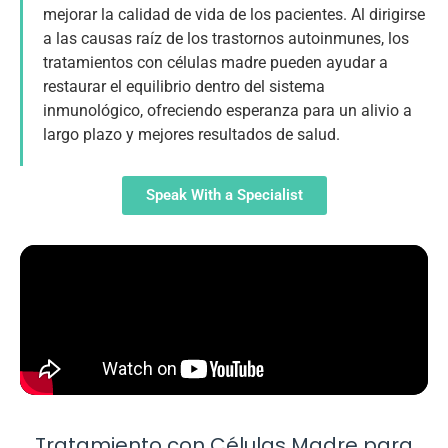
mejorar la calidad de vida de los pacientes. Al dirigirse
Habla con un especialista
a las causas raíz de los trastornos autoinmunes, los
tratamientos con células madre pueden ayudar a
restaurar el equilibrio dentro del sistema
inmunológico, ofreciendo esperanza para un alivio a
largo plazo y mejores resultados de salud.
Speak With a Specialist
Tratamiento con Células Madre para